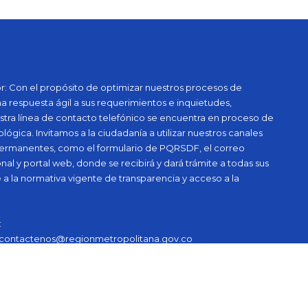
: Con el propósito de optimizar nuestros procesos de
na respuesta ágil a sus requerimientos e inquietudes,
tra línea de contacto telefónico se encuentra en proceso de
ógica. Invitamos a la ciudadanía a utilizar nuestros canales
 permanentes, como el formulario de PQRSDF, el correo
onal y portal web, donde se recibirá y dará trámite a todas sus
 a la normativa vigente de transparencia y acceso a la
:
contactenos@regionmetropolitana.gov.co
nes judiciales:
iales@regionmetropolitana.gov.co