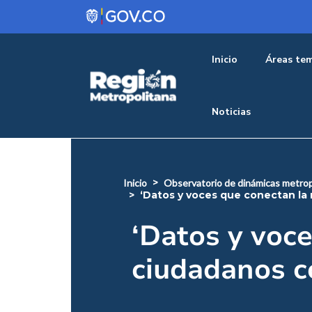
Pasar al contenido principal
Menu pr
Inicio
Áreas tem
Noticias
inicio
observatorio de dinámicas metrop
‘datos y voces que conectan la
‘Datos y voce
ciudadanos c