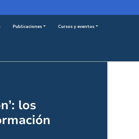
Menú 
Iniciar sesión
s
Publicaciones
Cursos y eventos
n’: los
formación