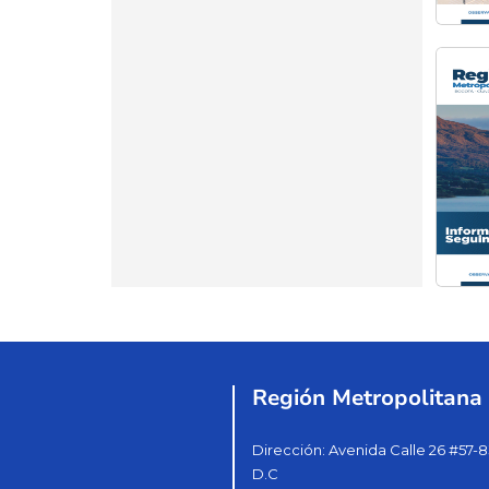
Región Metropolitana
Dirección: Avenida Calle 26 #57-8
D.C