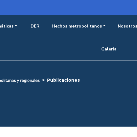
incipal observatorio
áticas
IDER
Hechos metropolitanos
Nosotro
Galeria
publicaciones
olitanas y regionales