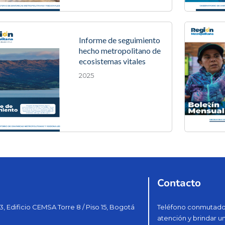
Informe de seguimiento
hecho metropolitano de
ecosistemas vitales
2025
Contacto
3, Edificio CEMSA Torre 8 / Piso 15, Bogotá
Teléfono conmutador
atención y brindar u