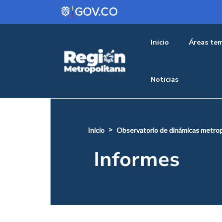
Pasar al contenido principal
Menu pr
Inicio
Áreas tem
Noticias
inicio
observatorio de dinámicas metrop
Informes