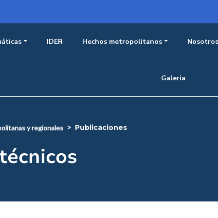
incipal observatorio
áticas
IDER
Hechos metropolitanos
Nosotro
Galeria
publicaciones
olitanas y regionales
técnicos