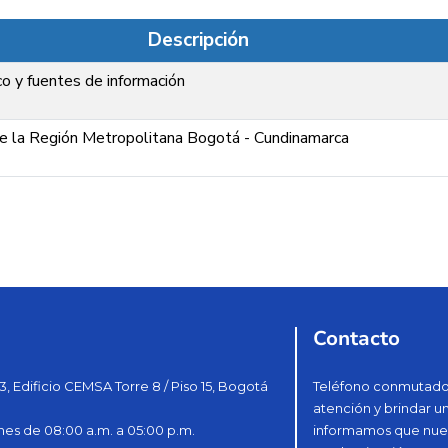
Descripción
 y fuentes de información
de la Región Metropolitana Bogotá - Cundinamarca
Contacto
3, Edificio CEMSA Torre 8 / Piso 15, Bogotá
Teléfono conmutador
atención y brindar u
nes de 08:00 a.m. a 05:00 p.m.
informamos que nues