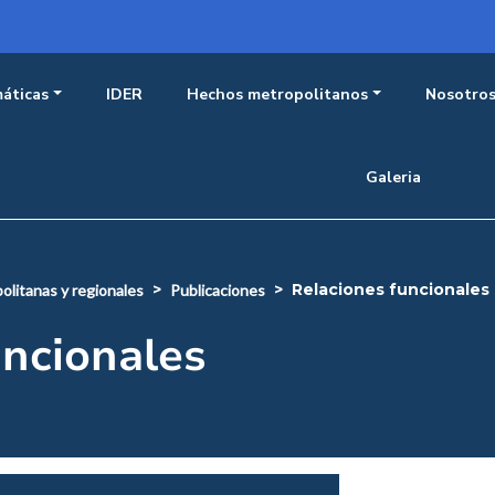
incipal observatorio
áticas
IDER
Hechos metropolitanos
Nosotro
Galeria
relaciones funcionales
olitanas y regionales
publicaciones
uncionales