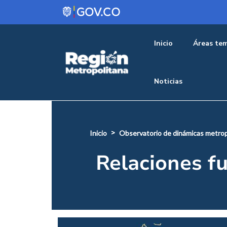
Pasar al contenido principal
Menu pr
Inicio
Áreas tem
Noticias
inicio
observatorio de dinámicas metrop
Relaciones f