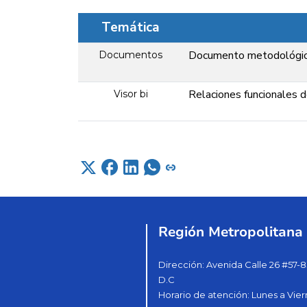
Temática
Documento metodológico
Documentos
Relaciones funcionales 
Visor bi
Región Metropolitana
Dirección: Avenida Calle 26 #57-8
D.C
Horario de atención: Lunes a Vier