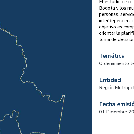
El estudio de re
Bogotá y los muni
personas, servici
interdependencia
objetivo es comp
orientar la plani
toma de decision
Temática
Ordenamiento ter
Entidad
Región Metropol
Fecha emisi
01 Diciembre 2