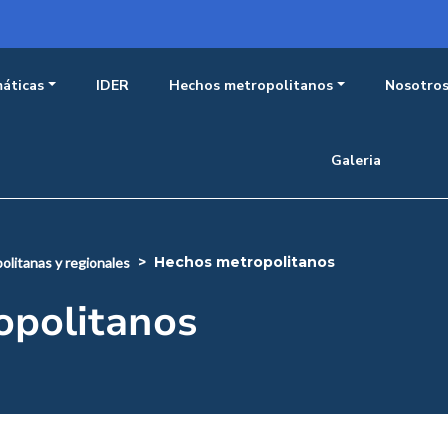
incipal observatorio
áticas
IDER
Hechos metropolitanos
Nosotro
Galeria
hechos metropolitanos
olitanas y regionales
opolitanos