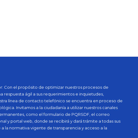
: Con el propósito de optimizar nuestros procesos de
na respuesta ágil a sus requerimientos e inquietudes,
tra línea de contacto telefónico se encuentra en proceso de
ógica. Invitamos a la ciudadanía a utilizar nuestros canales
 permanentes, como el formulario de PQRSDF, el correo
onal y portal web, donde se recibirá y dará trámite a todas sus
 a la normativa vigente de transparencia y acceso a la