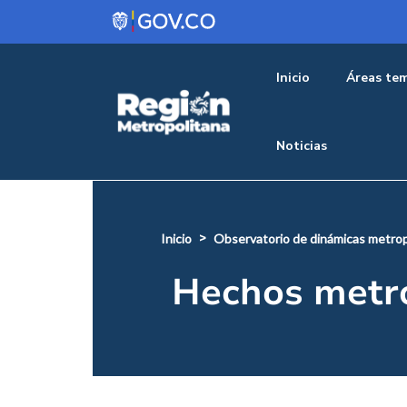
Pasar al contenido principal
Menu pr
Inicio
Áreas tem
Noticias
inicio
observatorio de dinámicas metrop
Hechos metr