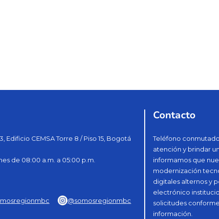
Contacto
3, Edificio CEMSA Torre 8 / Piso 15, Bogotá
Teléfono conmutador
atención y brindar u
nes de 08:00 a.m. a 05:00 p.m.
informamos que nues
modernización tecnol
digitales alternos y
electrónico instituci
mosregionmbc
@somosregionmbc
solicitudes conforme
información.