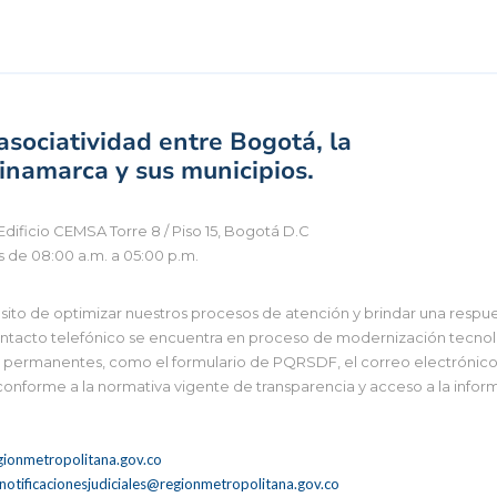
sociatividad entre Bogotá, la
namarca y sus municipios.
Edificio CEMSA Torre 8 / Piso 15, Bogotá D.C
s de 08:00 a.m. a 05:00 p.m.
to de optimizar nuestros procesos de atención y brindar una respues
tacto telefónico se encuentra en proceso de modernización tecnológi
 y permanentes, como el formulario de PQRSDF, el correo electrónico i
 conforme a la normativa vigente de transparencia y acceso a la infor
ionmetropolitana.gov.co
notificacionesjudiciales@regionmetropolitana.gov.co