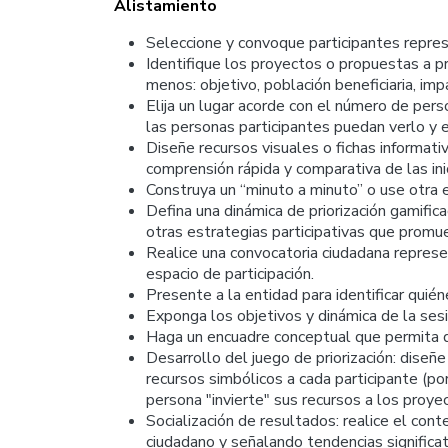
Alistamiento
Seleccione y convoque participantes repres
Identifique los proyectos o propuestas a pr
menos: objetivo, población beneficiaria, i
Elija un lugar acorde con el número de pers
las personas participantes puedan verlo y e
Diseñe recursos visuales o fichas informativ
comprensión rápida y comparativa de las inic
Construya un “minuto a minuto” o use otra es
Defina una dinámica de priorización gamific
otras estrategias participativas que promue
Realice una convocatoria ciudadana representa
espacio de participación.
Presente a la entidad para identificar quién
Exponga los objetivos y dinámica de la sesi
Haga un encuadre conceptual que permita q
Desarrollo del juego de priorización: diseñ
recursos simbólicos a cada participante (por
persona "invierte" sus recursos a los proy
Socialización de resultados: realice el con
ciudadano y señalando tendencias significati