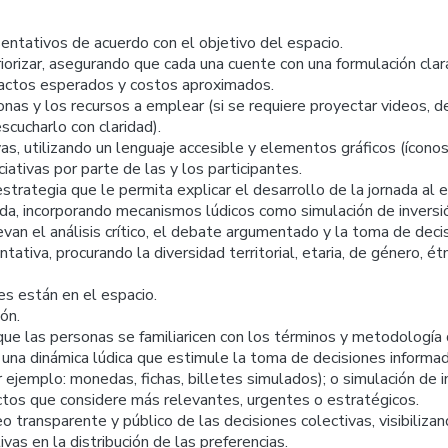
entativos de acuerdo con el objetivo del espacio.
iorizar, asegurando que cada una cuente con una formulación clar
mpactos esperados y costos aproximados.
onas y los recursos a emplear (si se requiere proyectar videos,
scucharlo con claridad).
as, utilizando un lenguaje accesible y elementos gráficos (íconos
iativas por parte de las y los participantes.
trategia que le permita explicar el desarrollo de la jornada al e
ada, incorporando mecanismos lúdicos como simulación de inversi
van el análisis crítico, el debate argumentado y la toma de decis
tiva, procurando la diversidad territorial, etaria, de género, étni
es están en el espacio.
ón.
ue las personas se familiaricen con los términos y metodología 
e una dinámica lúdica que estimule la toma de decisiones inform
 ejemplo: monedas, fichas, billetes simulados); o simulación de i
ectos que considere más relevantes, urgentes o estratégicos.
teo transparente y público de las decisiones colectivas, visibiliz
vas en la distribución de las preferencias.