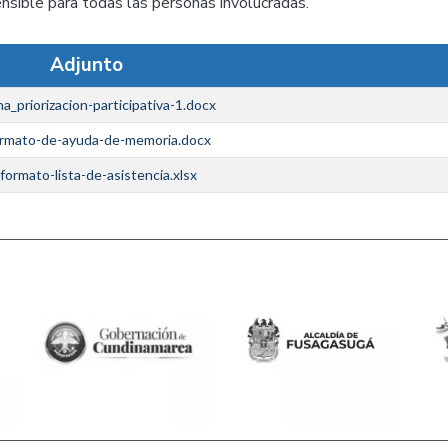
nsible para todas las personas involucradas.
Adjunto
ha_priorizacion-participativa-1.docx
rmato-de-ayuda-de-memoria.docx
formato-lista-de-asistencia.xlsx