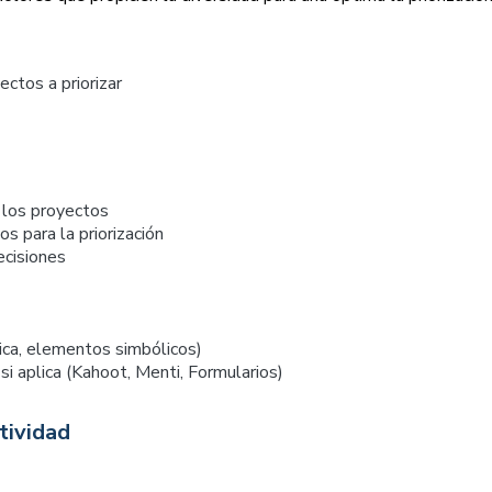
ctos a priorizar
e los proyectos
s para la priorización
ecisiones
sica, elementos simbólicos)
i aplica (Kahoot, Menti, Formularios)
tividad