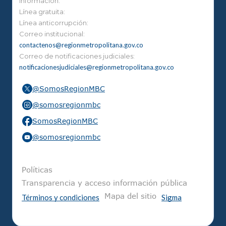
información.
Línea gratuita:
Línea anticorrupción:
Correo institucional:
contactenos@regionmetropolitana.gov.co
Correo de notificaciones judiciales:
notificacionesjudiciales@regionmetropolitana.gov.co
@SomosRegionMBC
@somosregionmbc
SomosRegionMBC
@somosregionmbc
Pie de página
Políticas
Transparencia y acceso información pública
Mapa del sitio
Términos y condiciones
Sigma