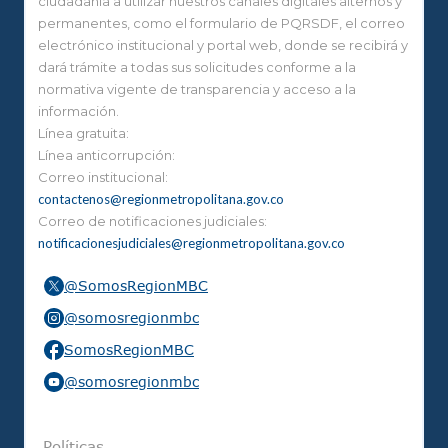
ciudadanía a utilizar nuestros canales digitales alternos y
permanentes, como el formulario de PQRSDF, el correo
electrónico institucional y portal web, donde se recibirá y
dará trámite a todas sus solicitudes conforme a la
normativa vigente de transparencia y acceso a la
información.
Línea gratuita:
Línea anticorrupción:
Correo institucional:
contactenos@regionmetropolitana.gov.co
Correo de notificaciones judiciales:
notificacionesjudiciales@regionmetropolitana.gov.co
@SomosRegionMBC
@somosregionmbc
SomosRegionMBC
@somosregionmbc
Políticas