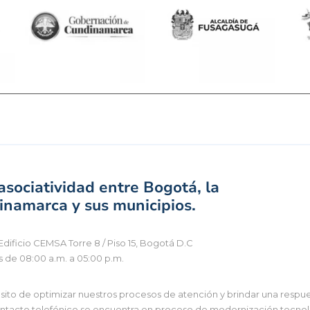
sociatividad entre Bogotá, la
namarca y sus municipios.
Edificio CEMSA Torre 8 / Piso 15, Bogotá D.C
s de 08:00 a.m. a 05:00 p.m.
to de optimizar nuestros procesos de atención y brindar una respues
tacto telefónico se encuentra en proceso de modernización tecnológi