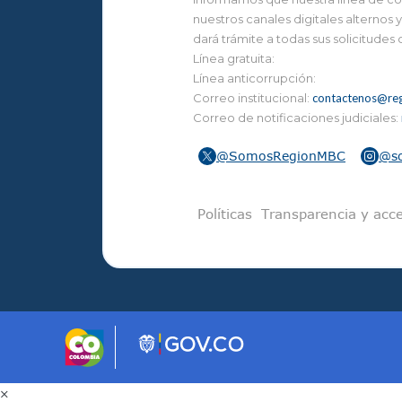
nuestros canales digitales alternos
dará trámite a todas sus solicitudes
Línea gratuita:
Línea anticorrupción:
Correo institucional:
contactenos@reg
Correo de notificaciones judiciales:
@SomosRegionMBC
@s
Pie de pági
Políticas
Transparencia y acce
×