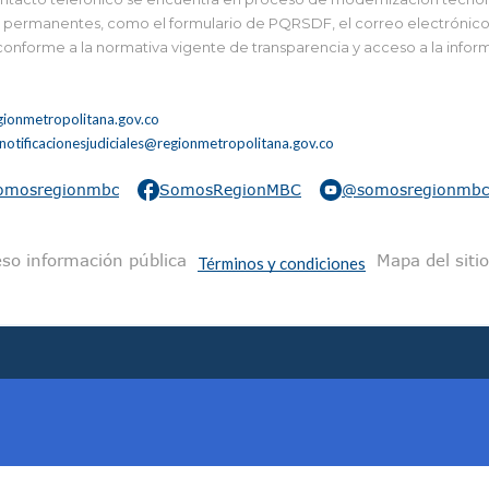
 y permanentes, como el formulario de PQRSDF, el correo electrónico i
 conforme a la normativa vigente de transparencia y acceso a la infor
ionmetropolitana.gov.co
notificacionesjudiciales@regionmetropolitana.gov.co
omosregionmbc
SomosRegionMBC
@somosregionmbc
na
so información pública
Mapa del sitio
Términos y condiciones