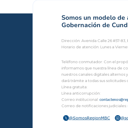
Somos un modelo de a
Gobernación de Cundi
Dirección: Avenida Calle 26 #57-83, 
Horario de atención: Lunes a Vierne
Teléfono conmutador: Con el propósi
informamos que nuestra línea de con
nuestros canales digitales alternos
dará trámite a todas sus solicitudes
Línea gratuita:
Línea anticorrupción:
Correo institucional:
contactenos@reg
Correo de notificaciones judiciales:
@SomosRegionMBC
@s