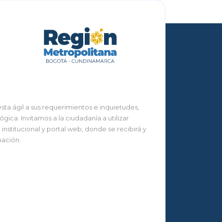
ta ágil a sus requerimientos e inquietudes,
ca. Invitamos a la ciudadanía a utilizar
nstitucional y portal web, donde se recibirá y
mación.