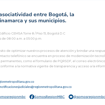
sociatividad entre Bogotá, la
namarca y sus municipios.
Edificio CEMSA Torre 8 / Piso 15, Bogotá D.C
s de 08:00 a.m. a 05:00 p.m.
to de optimizar nuestros procesos de atención y brindar una respues
tacto telefónico se encuentra en proceso de modernización tecnológi
 y permanentes, como el formulario de PQRSDF, el correo electrónico i
 conforme a la normativa vigente de transparencia y acceso a la infor
ionmetropolitana.gov.co
notificacionesjudiciales@regionmetropolitana.gov.co
omosregionmbc
SomosRegionMBC
@somosregionmbc