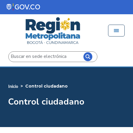
Pasar al contenido principal
Menú 
Iniciar sesión
Buscar
control ciudadano
inicio
Control ciudadano