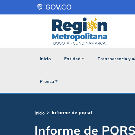
Pasar al contenido principal
Navegación princ
Inicio
Entidad
Transparencia y a
Prensa
informe de pqrsd
inicio
Informe de PQR