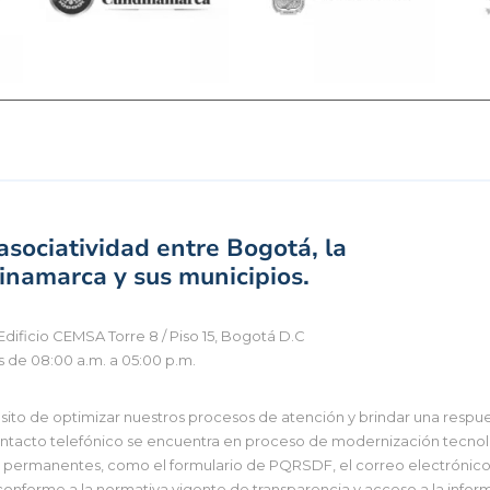
sociatividad entre Bogotá, la
namarca y sus municipios.
Edificio CEMSA Torre 8 / Piso 15, Bogotá D.C
s de 08:00 a.m. a 05:00 p.m.
to de optimizar nuestros procesos de atención y brindar una respues
tacto telefónico se encuentra en proceso de modernización tecnológi
 y permanentes, como el formulario de PQRSDF, el correo electrónico i
 conforme a la normativa vigente de transparencia y acceso a la infor