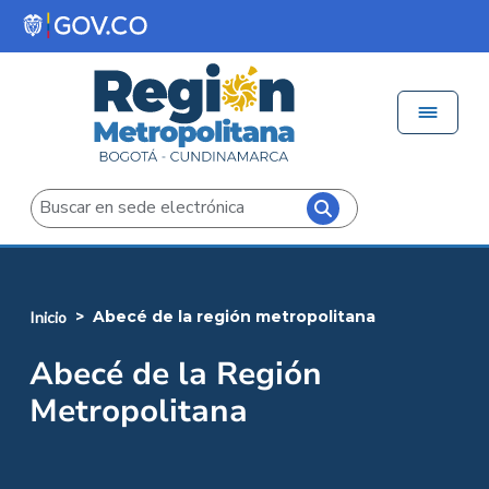
Pasar al contenido principal
Menú 
Iniciar sesión
Buscar
abecé de la región metropolitana
inicio
Abecé de la Región
Metropolitana