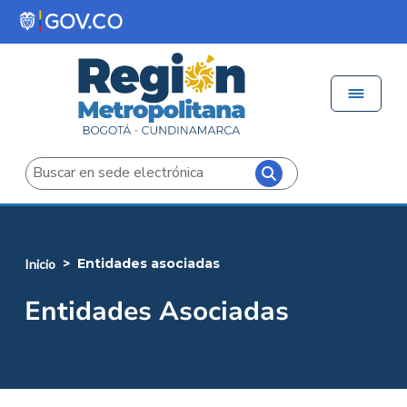
Pasar al contenido principal
Menú 
Iniciar sesión
Buscar
entidades asociadas
inicio
Entidades Asociadas