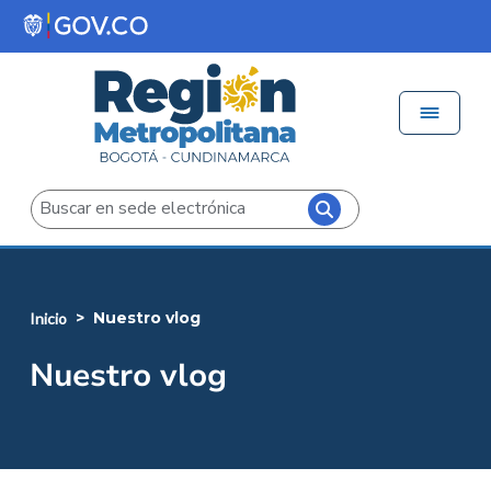
Pasar al contenido principal
Menú 
Iniciar sesión
Buscar
nuestro vlog
inicio
Nuestro vlog