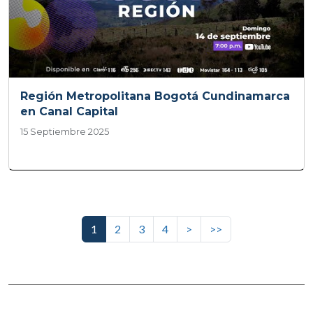
Región Metropolitana Bogotá Cundinamarca
en Canal Capital
15 Septiembre 2025
Paginación
Siguiente página
Última página
1
2
3
4
>
>>