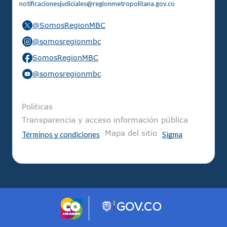
notificacionesjudiciales@regionmetropolitana.gov.co
@SomosRegionMBC
@somosregionmbc
SomosRegionMBC
@somosregionmbc
Pie de página
Políticas
Transparencia y acceso información pública
Mapa del sitio
Términos y condiciones
Sigma