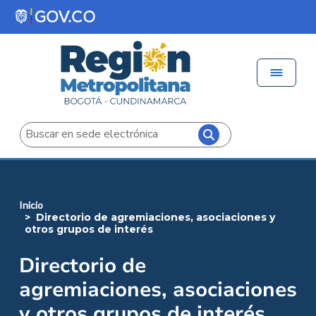
Pasar al contenido principal
Menú 
Iniciar sesión
Buscar
inicio
directorio de agremiaciones, asociaciones y
otros grupos de interés
Directorio de
agremiaciones, asociaciones
y otros grupos de interés