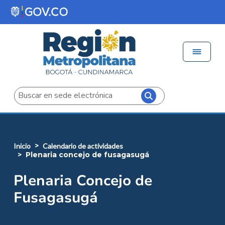
Pasar al contenido principal
Menú 
Iniciar sesión
Buscar
inicio
calendario de actividades
plenaria concejo de fusagasugá
Plenaria Concejo de
Fusagasugá