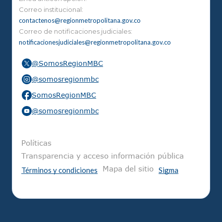
Correo institucional:
contactenos@regionmetropolitana.gov.co
Correo de notificaciones judiciales:
notificacionesjudiciales@regionmetropolitana.gov.co
@SomosRegionMBC
@somosregionmbc
SomosRegionMBC
@somosregionmbc
Pie de página
Políticas
Transparencia y acceso información pública
Mapa del sitio
Términos y condiciones
Sigma