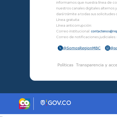
informamos que nuestra línea de con
nuestros canales digitales alternos
dará trámite a todas sus solicitudes
Línea gratuita:
Línea anticorrupción:
Correo institucional:
contactenos@reg
Correo de notificaciones judiciales:
@SomosRegionMBC
@s
Pie de pági
Políticas
Transparencia y acce