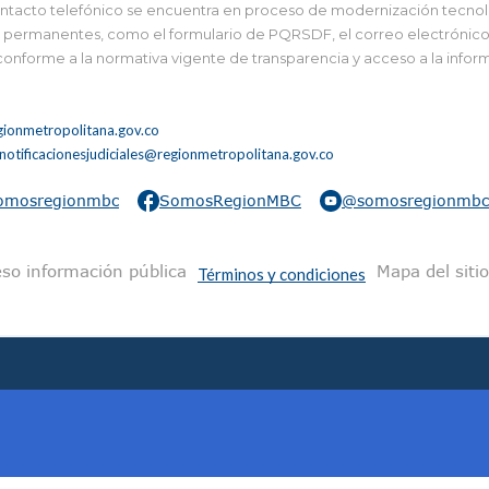
tacto telefónico se encuentra en proceso de modernización tecnológi
 y permanentes, como el formulario de PQRSDF, el correo electrónico i
 conforme a la normativa vigente de transparencia y acceso a la infor
ionmetropolitana.gov.co
notificacionesjudiciales@regionmetropolitana.gov.co
omosregionmbc
SomosRegionMBC
@somosregionmbc
na
so información pública
Mapa del sitio
Términos y condiciones