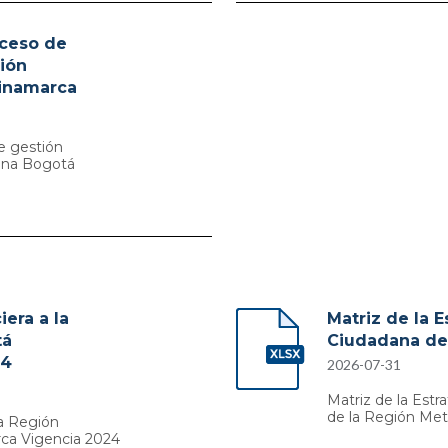
oceso de
gión
inamarca
e gestión
tana Bogotá
era a la
Matriz de la E
tá
Ciudadana de
24
2026-07-31
Matriz de la Estr
de la Región Met
la Región
ca Vigencia 2024