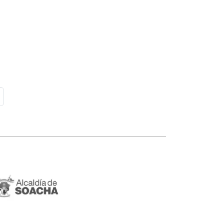
gina
Última página