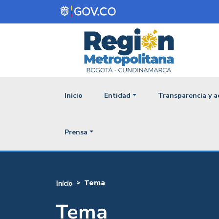
Pasar al contenido principal
Navegación princ
Inicio
Entidad
Transparencia y a
Prensa
tema
inicio
Tema