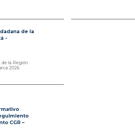
iudadana de la
á -
a de la Región
arca 2026
rmativo
eguimiento
nto CGR –