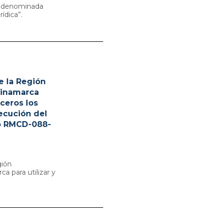
ón denominada
ídica”.
e la Región
dinamarca
rceros los
ecución del
vo RMCD-088-
gión
 para utilizar y