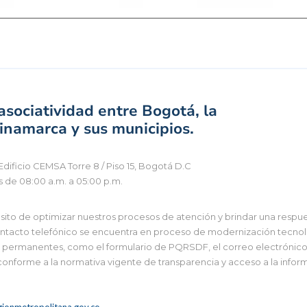
sociatividad entre Bogotá, la
namarca y sus municipios.
Edificio CEMSA Torre 8 / Piso 15, Bogotá D.C
s de 08:00 a.m. a 05:00 p.m.
to de optimizar nuestros procesos de atención y brindar una respues
tacto telefónico se encuentra en proceso de modernización tecnológi
 y permanentes, como el formulario de PQRSDF, el correo electrónico i
 conforme a la normativa vigente de transparencia y acceso a la infor
ionmetropolitana.gov.co