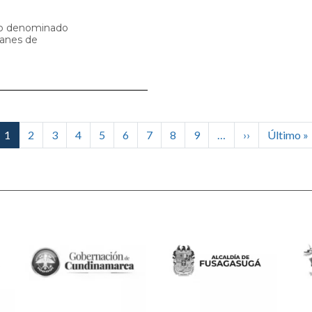
vo denominado
lanes de
Siguiente pá
1
2
3
4
5
6
7
8
9
…
››
Último »