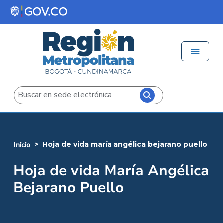
Pasar al contenido principal
Menú 
Iniciar sesión
Buscar
hoja de vida maría angélica bejarano puello
inicio
Hoja de vida María Angélica
Bejarano Puello