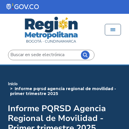
Pasar al contenido principal
Menú 
Iniciar sesión
Buscar
inicio
informe pqrsd agencia regional de movilidad -
primer trimestre 2025
Informe PQRSD Agencia
Regional de Movilidad -
Primer trimestre 2025