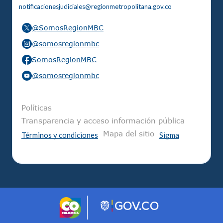
notificacionesjudiciales@regionmetropolitana.gov.co
@SomosRegionMBC
@somosregionmbc
SomosRegionMBC
@somosregionmbc
Pie de página
Políticas
Transparencia y acceso información pública
Mapa del sitio
Términos y condiciones
Sigma