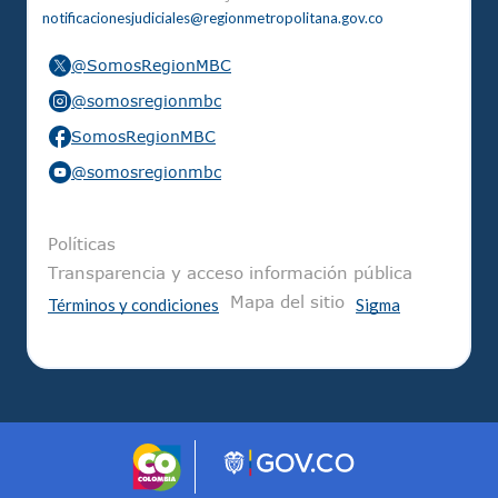
notificacionesjudiciales@regionmetropolitana.gov.co
@SomosRegionMBC
@somosregionmbc
SomosRegionMBC
@somosregionmbc
Pie de página
Políticas
Transparencia y acceso información pública
Mapa del sitio
Términos y condiciones
Sigma