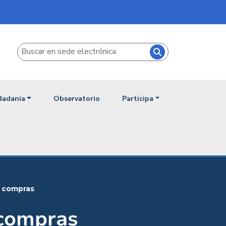
Menú 
Iniciar sesión
Buscar
udadania
Observatorio
Participa
o compras
 compras