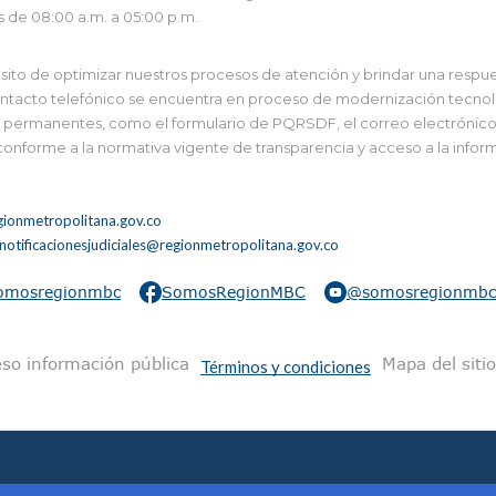
s de 08:00 a.m. a 05:00 p.m.
to de optimizar nuestros procesos de atención y brindar una respues
tacto telefónico se encuentra en proceso de modernización tecnológi
 y permanentes, como el formulario de PQRSDF, el correo electrónico i
 conforme a la normativa vigente de transparencia y acceso a la infor
ionmetropolitana.gov.co
notificacionesjudiciales@regionmetropolitana.gov.co
omosregionmbc
SomosRegionMBC
@somosregionmbc
na
so información pública
Mapa del sitio
Términos y condiciones