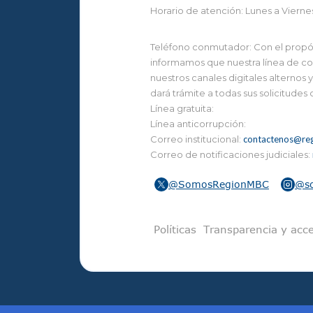
Horario de atención: Lunes a Vierne
Teléfono conmutador: Con el propósi
informamos que nuestra línea de con
nuestros canales digitales alternos
dará trámite a todas sus solicitudes
Línea gratuita:
Línea anticorrupción:
Correo institucional:
contactenos@reg
Correo de notificaciones judiciales:
@SomosRegionMBC
@s
Pie de pági
Políticas
Transparencia y acce