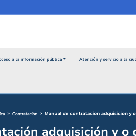
ipal
cceso a la información pública
Atención y servicio a la ci
manual de contratación adquisición y 
ica
contratación
tación adquisición y o