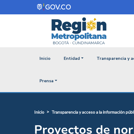
Pasar al contenido principal
Navegación princ
Inicio
Entidad
Transparencia y a
Prensa
inicio
transparencia y acceso a la información públ
Proyectos de no