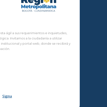
ta ágil a sus requerimientos e inquietudes,
ca. Invitamos a la ciudadanía a utilizar
nstitucional y portal web, donde se recibirá y
mación.
Sigma