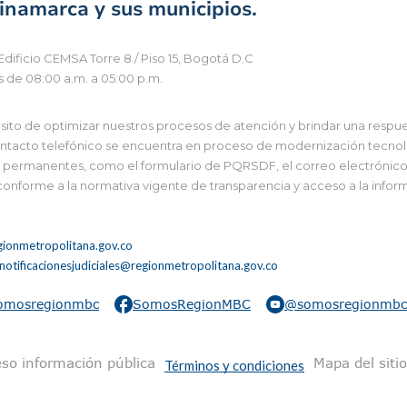
namarca y sus municipios.
Edificio CEMSA Torre 8 / Piso 15, Bogotá D.C
s de 08:00 a.m. a 05:00 p.m.
to de optimizar nuestros procesos de atención y brindar una respues
tacto telefónico se encuentra en proceso de modernización tecnológi
 y permanentes, como el formulario de PQRSDF, el correo electrónico i
 conforme a la normativa vigente de transparencia y acceso a la infor
ionmetropolitana.gov.co
notificacionesjudiciales@regionmetropolitana.gov.co
omosregionmbc
SomosRegionMBC
@somosregionmbc
na
so información pública
Mapa del sitio
Términos y condiciones