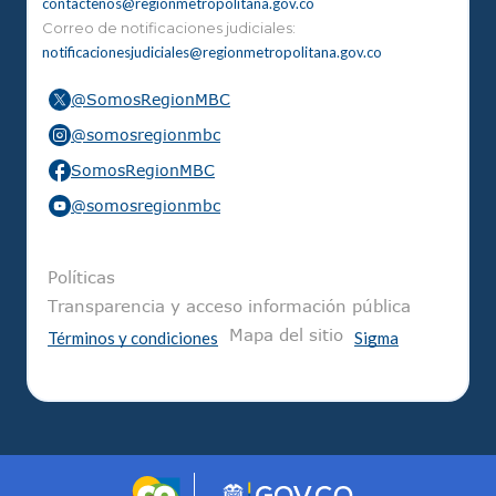
contactenos@regionmetropolitana.gov.co
Correo de notificaciones judiciales:
notificacionesjudiciales@regionmetropolitana.gov.co
@SomosRegionMBC
@somosregionmbc
SomosRegionMBC
@somosregionmbc
Pie de página
Políticas
Transparencia y acceso información pública
Mapa del sitio
Términos y condiciones
Sigma