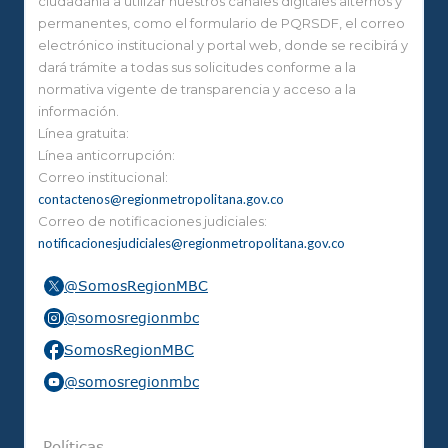
ciudadanía a utilizar nuestros canales digitales alternos y
permanentes, como el formulario de PQRSDF, el correo
electrónico institucional y portal web, donde se recibirá y
dará trámite a todas sus solicitudes conforme a la
normativa vigente de transparencia y acceso a la
información.
Línea gratuita:
Línea anticorrupción:
Correo institucional:
contactenos@regionmetropolitana.gov.co
Correo de notificaciones judiciales:
notificacionesjudiciales@regionmetropolitana.gov.co
@SomosRegionMBC
@somosregionmbc
SomosRegionMBC
@somosregionmbc
Políticas