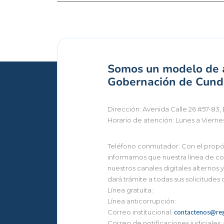
Somos un modelo de a
Gobernación de Cundi
Dirección: Avenida Calle 26 #57-83, 
Horario de atención: Lunes a Vierne
Teléfono conmutador: Con el propósi
informamos que nuestra línea de con
nuestros canales digitales alternos
dará trámite a todas sus solicitudes
Línea gratuita:
Línea anticorrupción:
Correo institucional:
contactenos@reg
Correo de notificaciones judiciales: