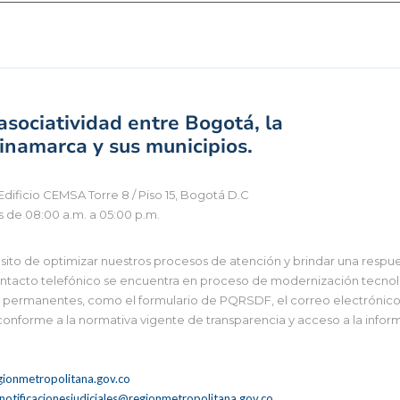
sociatividad entre Bogotá, la
namarca y sus municipios.
Edificio CEMSA Torre 8 / Piso 15, Bogotá D.C
s de 08:00 a.m. a 05:00 p.m.
to de optimizar nuestros procesos de atención y brindar una respues
tacto telefónico se encuentra en proceso de modernización tecnológi
 y permanentes, como el formulario de PQRSDF, el correo electrónico i
 conforme a la normativa vigente de transparencia y acceso a la infor
ionmetropolitana.gov.co
notificacionesjudiciales@regionmetropolitana.gov.co