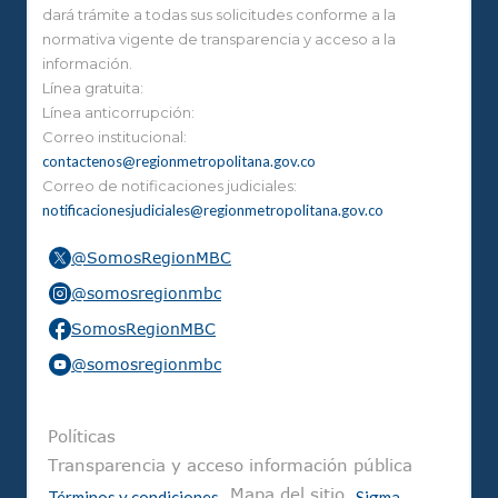
dará trámite a todas sus solicitudes conforme a la
normativa vigente de transparencia y acceso a la
información.
Línea gratuita:
Línea anticorrupción:
Correo institucional:
contactenos@regionmetropolitana.gov.co
Correo de notificaciones judiciales:
notificacionesjudiciales@regionmetropolitana.gov.co
@SomosRegionMBC
@somosregionmbc
SomosRegionMBC
@somosregionmbc
Pie de página
Políticas
Transparencia y acceso información pública
Mapa del sitio
Términos y condiciones
Sigma