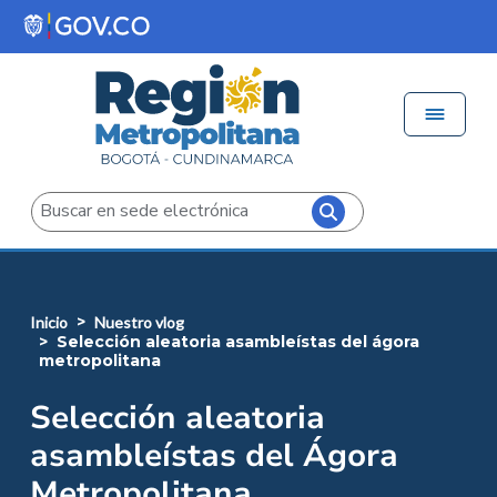
Pasar al contenido principal
Menú 
Iniciar sesión
Buscar
inicio
nuestro vlog
selección aleatoria asambleístas del ágora
metropolitana
Selección aleatoria
asambleístas del Ágora
Metropolitana