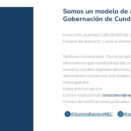
Somos un modelo de a
Gobernación de Cundi
Dirección: Avenida Calle 26 #57-83, 
Horario de atención: Lunes a Vierne
Teléfono conmutador: Con el propósi
informamos que nuestra línea de con
nuestros canales digitales alternos
dará trámite a todas sus solicitudes
Línea gratuita:
Línea anticorrupción:
Correo institucional:
contactenos@reg
Correo de notificaciones judiciales:
@SomosRegionMBC
@s