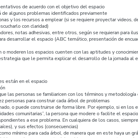
entativos de acuerdo con el objetivo del espacio
rtirá de algunos problemas identificados previamente
onas y los recursos a emplear (si se requiere proyectar videos,
scucharlo con claridad)
ores, notas adhesivas, entre otros, según se requieran para ilus
ara desarrollar el espacio (ABC temático, presentación de encuadr
en o moderen los espacios cuenten con las aptitudes y conocimie
trategia que le permita explicar el desarrollo de la jornada al e
nes están en el espacio
ión
ue las personas se familiaricen con los términos y metodología
ez personas para construir cada árbol de problemas
do, o puede construirse de forma libre. Por ejemplo, si en los e
ividades comunitarias”, la persona que modere o facilite el espac
respondientes a ese problema. En cualquiera de los casos, siempr
aíces), y sus efectos (consecuencias)
t como mínimo para cada árbol, de manera que en este haya un gr