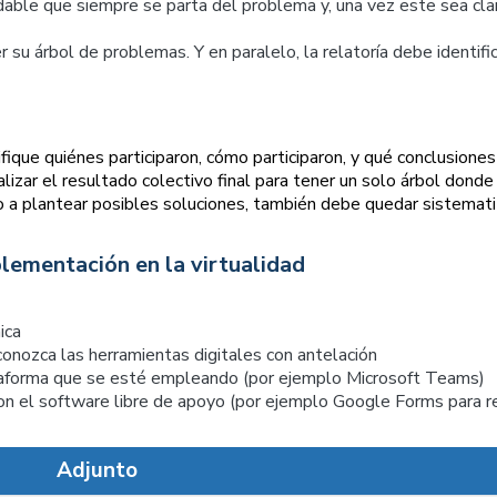
able que siempre se parta del problema y, una vez este sea clar
u árbol de problemas. Y en paralelo, la relatoría debe identifi
fique quiénes participaron, cómo participaron, y qué conclusiones 
italizar el resultado colectivo final para tener un solo árbol dond
do a plantear posibles soluciones, también debe quedar sistemat
lementación en la virtualidad
ica
 conozca las herramientas digitales con antelación
ataforma que se esté empleando (por ejemplo Microsoft Teams)
con el software libre de apoyo (por ejemplo Google Forms para re
Adjunto