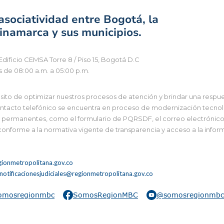
sociatividad entre Bogotá, la
namarca y sus municipios.
Edificio CEMSA Torre 8 / Piso 15, Bogotá D.C
s de 08:00 a.m. a 05:00 p.m.
to de optimizar nuestros procesos de atención y brindar una respues
tacto telefónico se encuentra en proceso de modernización tecnológi
 y permanentes, como el formulario de PQRSDF, el correo electrónico i
 conforme a la normativa vigente de transparencia y acceso a la infor
ionmetropolitana.gov.co
notificacionesjudiciales@regionmetropolitana.gov.co
omosregionmbc
SomosRegionMBC
@somosregionmbc