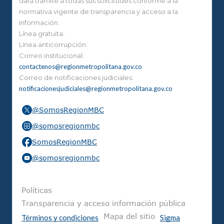
dará trámite a todas sus solicitudes conforme a la
normativa vigente de transparencia y acceso a la
información.
Línea gratuita:
Línea anticorrupción:
Correo institucional:
contactenos@regionmetropolitana.gov.co
Correo de notificaciones judiciales:
notificacionesjudiciales@regionmetropolitana.gov.co
@SomosRegionMBC
@somosregionmbc
SomosRegionMBC
@somosregionmbc
Pie de página
Políticas
Transparencia y acceso información pública
Mapa del sitio
Términos y condiciones
Sigma