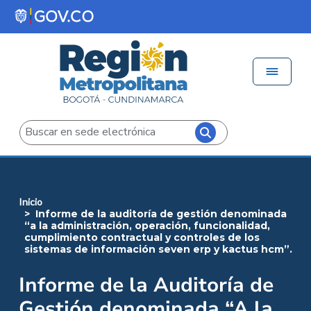
Pasar al contenido principal
Menú 
Iniciar sesión
Buscar
inicio
informe de la auditoría de gestión denominada
“a la administración, operación, funcionalidad,
cumplimiento contractual y controles de los
sistemas de información seven erp y kactus hcm”.
Informe de la Auditoría de
Gestión denominada “A la