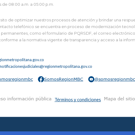
s de 08:00 a.m. a 05:00 p.m.
to de optimizar nuestros procesos de atención y brindar una respues
tacto telefónico se encuentra en proceso de modernización tecnológi
 y permanentes, como el formulario de PQRSDF, el correo electrónico i
 conforme a la normativa vigente de transparencia y acceso a la infor
ionmetropolitana.gov.co
notificacionesjudiciales@regionmetropolitana.gov.co
omosregionmbc
SomosRegionMBC
@somosregionmbc
na
so información pública
Mapa del sitio
Términos y condiciones