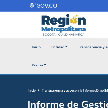
Pasar al contenido principal
Navegación princ
Inicio
Entidad
Transparencia y a
Prensa
inicio
transparencia y acceso a la información públ
Informe de Gesti