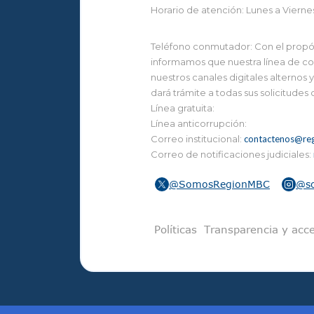
Horario de atención: Lunes a Vierne
Teléfono conmutador: Con el propósi
informamos que nuestra línea de con
nuestros canales digitales alternos
dará trámite a todas sus solicitudes
Línea gratuita:
Línea anticorrupción:
Correo institucional:
contactenos@reg
Correo de notificaciones judiciales:
@SomosRegionMBC
@s
Pie de pági
Políticas
Transparencia y acce