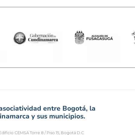
sociatividad entre Bogotá, la
namarca y sus municipios.
Edificio CEMSA Torre 8 / Piso 15, Bogotá D.C