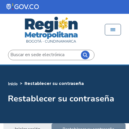
Pasar al contenido principal
Menú 
Iniciar sesión
Buscar
restablecer su contraseña
inicio
Restablecer su contraseña
Iniciar sesión
Restablecer su contraseña