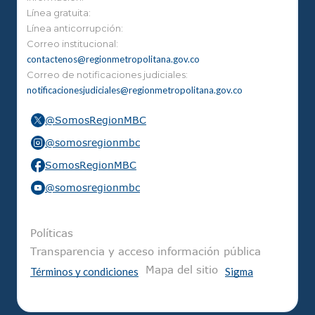
Línea gratuita:
Línea anticorrupción:
Correo institucional:
contactenos@regionmetropolitana.gov.co
Correo de notificaciones judiciales:
notificacionesjudiciales@regionmetropolitana.gov.co
@SomosRegionMBC
@somosregionmbc
SomosRegionMBC
@somosregionmbc
Pie de página
Políticas
Transparencia y acceso información pública
Mapa del sitio
Términos y condiciones
Sigma