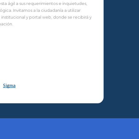
ta ágil a sus requerimientos e inquietudes,
ca. Invitamos a la ciudadanía a utilizar
nstitucional y portal web, donde se recibirá y
mación.
Sigma