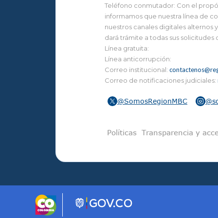
Teléfono conmutador: Con el propósi
informamos que nuestra línea de con
nuestros canales digitales alternos
dará trámite a todas sus solicitudes
Línea gratuita:
Línea anticorrupción:
Correo institucional:
contactenos@reg
Correo de notificaciones judiciales:
@SomosRegionMBC
@s
Pie de pági
Políticas
Transparencia y acce