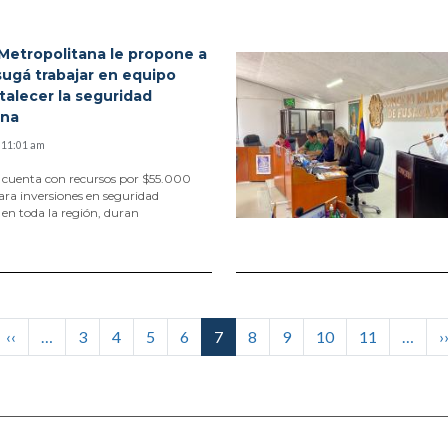
Metropolitana le propone a
ugá trabajar en equipo
talecer la seguridad
ana
- 11:01 am
 cuenta con recursos por $55.000
ara inversiones en seguridad
en toda la región, duran
imera página
Página anterior
‹‹
…
3
4
5
6
7
8
9
10
11
…
›