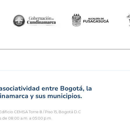
sociatividad entre Bogotá, la
namarca y sus municipios.
Edificio CEMSA Torre 8 / Piso 15, Bogotá D.C
s de 08:00 a.m. a 05:00 p.m.