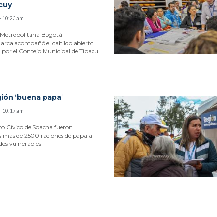
cuy
- 10:23 am
 Metropolitana Bogotá–
rca acompañó el cabildo abierto
por el Concejo Municipal de Tibacu
ión ‘buena papa’
- 10:17 am
ro Cívico de Soacha fueron
s más de 2500 raciones de papa a
es vulnerables