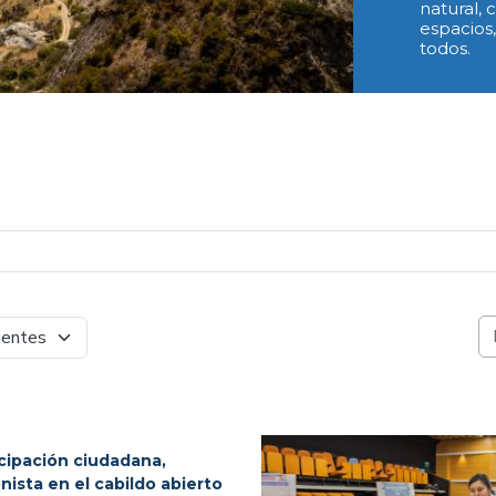
natural,
espacios
todos.
Bu
icipación ciudadana,
nista en el cabildo abierto