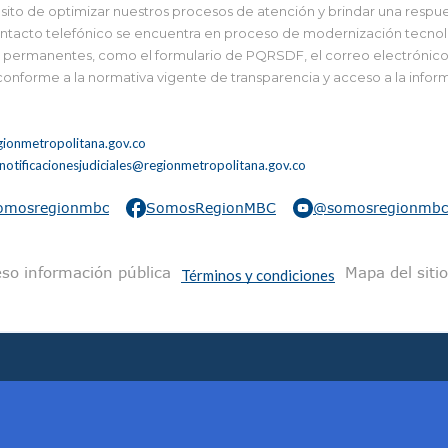
to de optimizar nuestros procesos de atención y brindar una respues
tacto telefónico se encuentra en proceso de modernización tecnológi
 y permanentes, como el formulario de PQRSDF, el correo electrónico i
 conforme a la normativa vigente de transparencia y acceso a la infor
ionmetropolitana.gov.co
notificacionesjudiciales@regionmetropolitana.gov.co
omosregionmbc
SomosRegionMBC
@somosregionmbc
na
so información pública
Mapa del sitio
Términos y condiciones