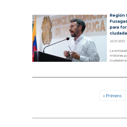
Región 
Fusagas
para for
ciudad
Jul 25 2025 
La entidad
millones p
ciudadana 
Paginación
Pr
« Primero