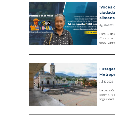
‘Voces 
ciudada
aliment
Ago 06 2025 
Este 14 de
Cundinama
departame
Fusagas
Metropo
Jul 30 2025 
La decisió
permitirá 
seguridad 