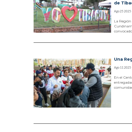
de Tiba
Ago 25 2025 
La Región
Cundinama
convocado 
Una Reg
Ago 11 2025 
En el Cent
entregada
comunidad