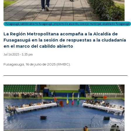
Fusagasugá
,
cabildo abierto fusagasugá
,
proyecto de acuerdo
,
concejo municipal
,
alcaldía de Fusagasugá
La Región Metropolitana acompaña a la Alcaldía de
Fusagasugá en la sesión de respuestas a la ciudadanía
en el marco del cabildo abierto
Jul 16 2025 - 1:35 pm
Fusagasugá, 16 de julio de 2025 (RMBC).