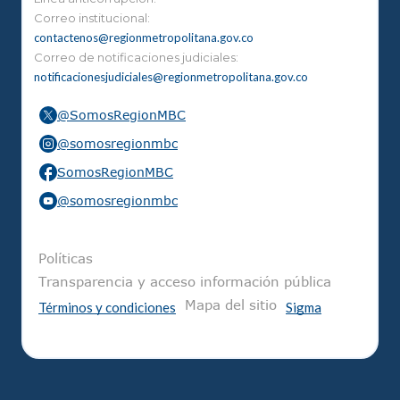
Correo institucional:
contactenos@regionmetropolitana.gov.co
Correo de notificaciones judiciales:
notificacionesjudiciales@regionmetropolitana.gov.co
@SomosRegionMBC
@somosregionmbc
SomosRegionMBC
@somosregionmbc
Pie de página
Políticas
Transparencia y acceso información pública
Mapa del sitio
Términos y condiciones
Sigma