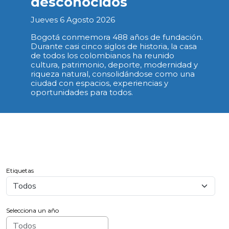
desconocidos
Jueves 6 Agosto 2026
Bogotá conmemora 488 años de fundación.
Durante casi cinco siglos de historia, la casa
de todos los colombianos ha reunido
cultura, patrimonio, deporte, modernidad y
riqueza natural, consolidándose como una
ciudad con espacios, experiencias y
oportunidades para todos.
Etiquetas
Selecciona un año