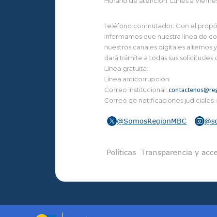
Horario de atención: Lunes a Vierne
Teléfono conmutador: Con el propósi
informamos que nuestra línea de con
nuestros canales digitales alternos
dará trámite a todas sus solicitudes
Línea gratuita:
Línea anticorrupción:
Correo institucional:
contactenos@reg
Correo de notificaciones judiciales:
@SomosRegionMBC
@s
Pie de pági
Políticas
Transparencia y acce