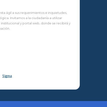
ta ágil a sus requerimientos e inquietudes,
ca. Invitamos a la ciudadanía a utilizar
nstitucional y portal web, donde se recibirá y
mación.
Sigma