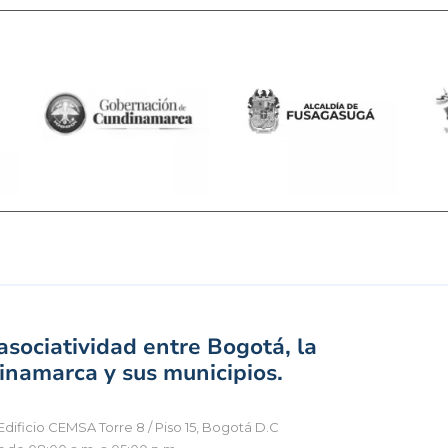
sociatividad entre Bogotá, la
namarca y sus municipios.
Edificio CEMSA Torre 8 / Piso 15, Bogotá D.C