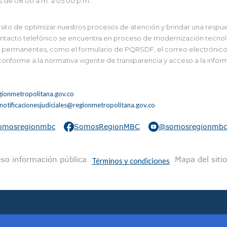
s de 08:00 a.m. a 05:00 p.m.
to de optimizar nuestros procesos de atención y brindar una respues
tacto telefónico se encuentra en proceso de modernización tecnológi
 y permanentes, como el formulario de PQRSDF, el correo electrónico i
 conforme a la normativa vigente de transparencia y acceso a la infor
ionmetropolitana.gov.co
notificacionesjudiciales@regionmetropolitana.gov.co
omosregionmbc
SomosRegionMBC
@somosregionmbc
na
so información pública
Mapa del sitio
Términos y condiciones